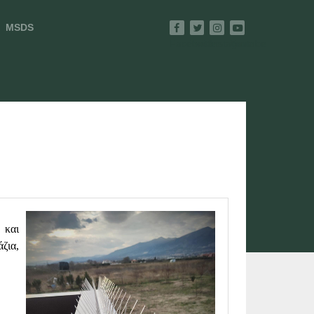
MSDS
Facebook
Twitter
Instagram
Youtube
 και
ζια,